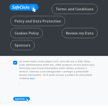
Terms and Conditions
Policy and Data Protection
Cookies Policy
Review my Data
Sponsors
Ao inserir dados nesta página você concorda que a Safe Clicks,
como administradora deste site, utilize qualquer um dos dados aqui
fornecidos para enviar informações sobre ofertas, produtos e
serviços, cabendo a ela salvaguardar e proteger a privacidade
dessas informações. Você pode acessar a política de privacidade
completa
aquí
.